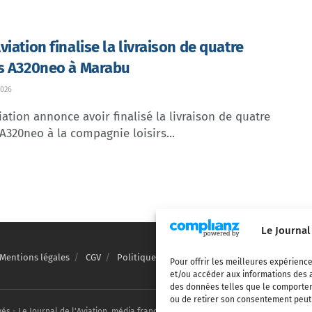
iation finalise la livraison de quatre
s A320neo à Marabu
026
ation annonce avoir finalisé la livraison de quatre
A320neo à la compagnie loisirs...
Le Journal
Mentions légales
CGV
Politique de confidentialité
Cookies
Pour offrir les meilleures expérience
et/ou accéder aux informations des a
des données telles que le comporteme
ou de retirer son consentement peut a
vés - Le Journal de l'Aviation, média français de référence couvrant l'actualité de