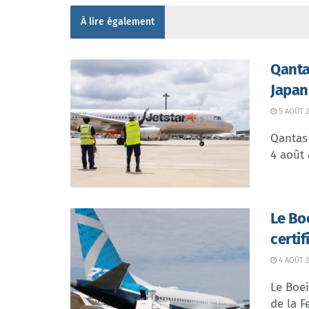
À lire également
Qanta
Japan
5 AOÛT 2
Qantas 
4 août 
Le Bo
certi
4 AOÛT 2
Le Boei
de la F