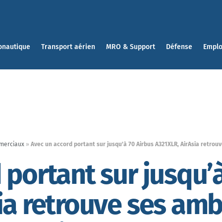
onautique
Transport aérien
MRO & Support
Défense
Emplo
merciaux
»
Avec un accord portant sur jusqu’à 70 Airbus A321XLR, AirAsia retrouv
 portant sur jusqu’à
ia retrouve ses ambi