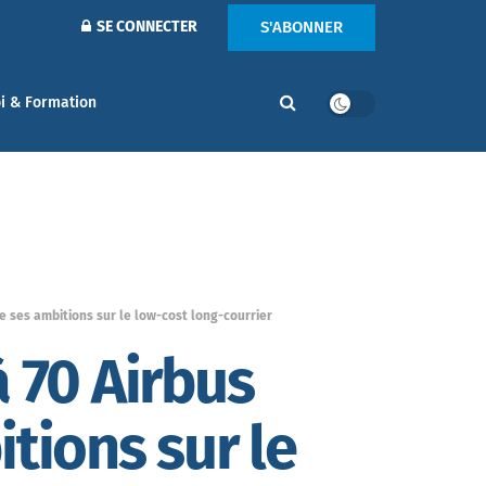
S'ABONNER
SE CONNECTER
i & Formation
e ses ambitions sur le low-cost long-courrier
 70 Airbus
tions sur le