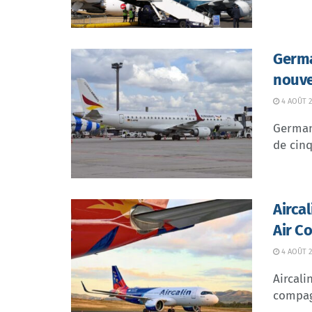
Germa
nouve
4 AOÛT 2
German 
de cinq
Airca
Air C
4 AOÛT 2
Aircali
compagn