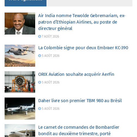
Air India nomme Tewolde Gebremariam, ex-
patron d’Ethiopian Airlines, au poste de
directeur général
7 AOÛT 2026
La Colombie signe pour deux Embraer KC-390
5 AOÛT 2026
ORIX Aviation souhaite acquérir AerFin
5 AOÛT 2026
Daher livre son premier TBM 980 au Brésil
5 AOÛT 2026
Le carnet de commandes de Bombardier
bondit au deuxième trimestre, porté