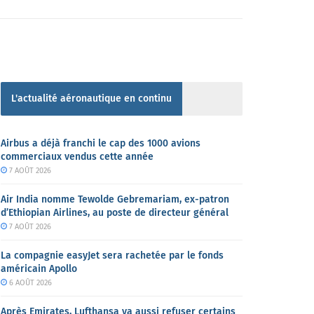
L'actualité aéronautique en continu
Airbus a déjà franchi le cap des 1000 avions
commerciaux vendus cette année
7 AOÛT 2026
Air India nomme Tewolde Gebremariam, ex-patron
d’Ethiopian Airlines, au poste de directeur général
7 AOÛT 2026
La compagnie easyJet sera rachetée par le fonds
américain Apollo
6 AOÛT 2026
Après Emirates, Lufthansa va aussi refuser certains