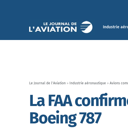
Industrie aér
Le Journal de l'Aviation
»
Industrie aéronautique
»
Avions com
La FAA confirme
Boeing 787