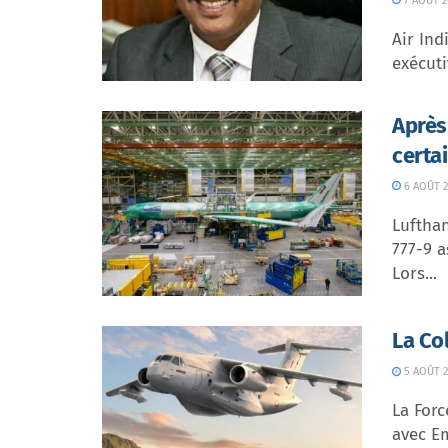
7 AOÛT 2
Air In
exécuti
Après
certa
6 AOÛT 2
Lufthan
777-9 a
Lors...
La Co
5 AOÛT 2
La Forc
avec Em