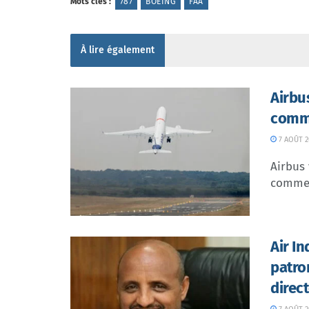
Mots clés :
787
BOEING
FAA
À lire également
Airbu
comme
7 AOÛT 2
Airbus 
commer
Air I
patro
direc