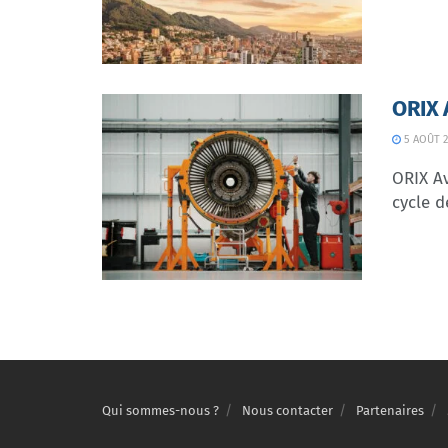
ORIX 
5 AOÛT 2
ORIX Av
cycle d
Qui sommes-nous ?
Nous contacter
Partenaires