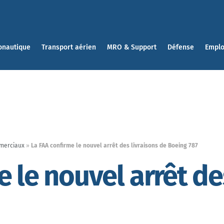
onautique
Transport aérien
MRO & Support
Défense
Emplo
merciaux
»
La FAA confirme le nouvel arrêt des livraisons de Boeing 787
 le nouvel arrêt de