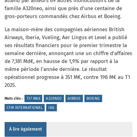
attend par ailleurs 69 autres monocouloirs de la
famille A320neo, ainsi que près d’une centaine de
gros-porteurs commandés chez Airbus et Boeing.
La maison-mère des compagnies aériennes British
Airways, Iberia, Vueling, Aer Lingus et Level a publié
ses résultats financiers pour le premier trimestre la
semaine dernière, annonçant une un chiffre d’affaires
de 7,181 Md€, en hausse de 1,9% par rapport à la
même période l’année dernière. Le résultat
opérationnel progresse à 351 M€, contre 198 M€ au T1
2025.
Mots clés :
737 MAX
A320NEO
AIRBUS
BOEING
CFM INTERNATIONAL
IAG
À lire également