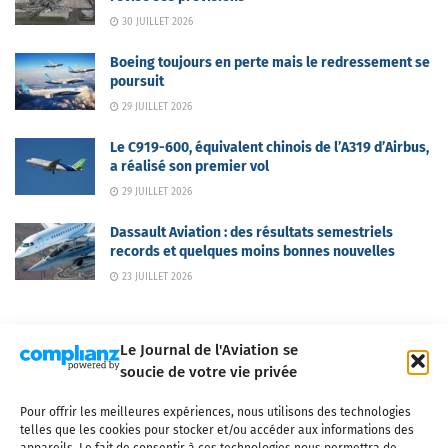
30 JUILLET 2026
Boeing toujours en perte mais le redressement se
poursuit
29 JUILLET 2026
Le C919-600, équivalent chinois de l’A319 d’Airbus,
a réalisé son premier vol
29 JUILLET 2026
Dassault Aviation : des résultats semestriels
records et quelques moins bonnes nouvelles
23 JUILLET 2026
Le Journal de l'Aviation se
soucie de votre vie privée
Pour offrir les meilleures expériences, nous utilisons des technologies
Qui sommes-nous ?
Nous contacter
Partenaires
telles que les cookies pour stocker et/ou accéder aux informations des
Mentions légales
CGV
Politique de confidentialité
Cookies