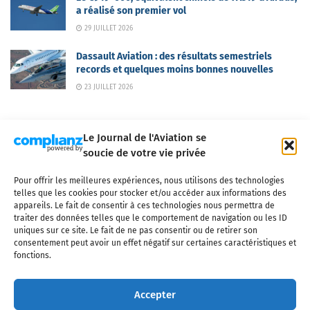
a réalisé son premier vol
29 JUILLET 2026
Dassault Aviation : des résultats semestriels
records et quelques moins bonnes nouvelles
23 JUILLET 2026
Le Journal de l'Aviation se
soucie de votre vie privée
Pour offrir les meilleures expériences, nous utilisons des technologies
Qui sommes-nous ?
Nous contacter
Partenaires
telles que les cookies pour stocker et/ou accéder aux informations des
Mentions légales
CGV
Politique de confidentialité
Cookies
appareils. Le fait de consentir à ces technologies nous permettra de
traiter des données telles que le comportement de navigation ou les ID
uniques sur ce site. Le fait de ne pas consentir ou de retirer son
consentement peut avoir un effet négatif sur certaines caractéristiques et
fonctions.
Copyright © 2025 LE JOURNAL DE L'AVIATION
- tous droits réservés - Le
Journal de l'Aviation, média français de référence couvrant l'actualité de
Accepter
l'industrie aéronautique, l'aviation commerciale, l'aviation d'affaires, les