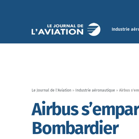
Industrie aér
Le Journal de l'Aviation
»
Industrie aéronautique
»
Airbus s’em
Airbus s’empar
Bombardier