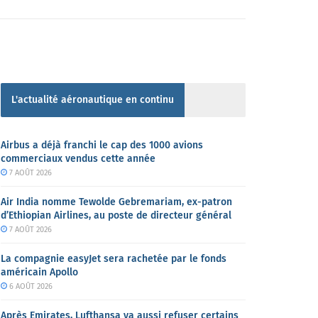
L'actualité aéronautique en continu
Airbus a déjà franchi le cap des 1000 avions
commerciaux vendus cette année
7 AOÛT 2026
Air India nomme Tewolde Gebremariam, ex-patron
d’Ethiopian Airlines, au poste de directeur général
7 AOÛT 2026
La compagnie easyJet sera rachetée par le fonds
américain Apollo
6 AOÛT 2026
Après Emirates, Lufthansa va aussi refuser certains