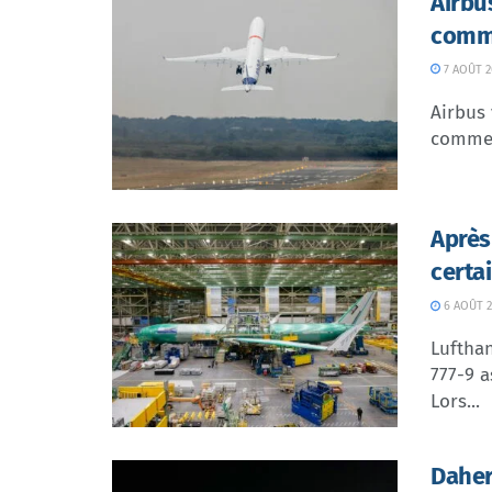
Airbu
comme
7 AOÛT 2
Airbus 
commer
Après
certa
6 AOÛT 2
Lufthan
777-9 a
Lors...
Daher