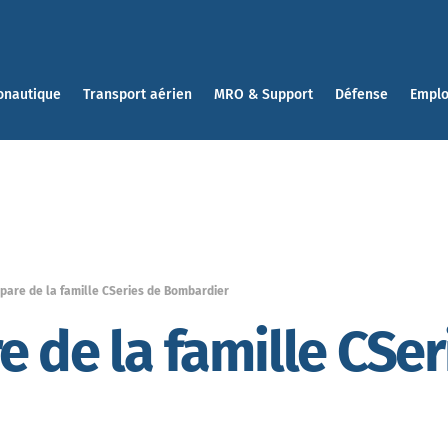
onautique
Transport aérien
MRO & Support
Défense
Emplo
pare de la famille CSeries de Bombardier
e de la famille CSer