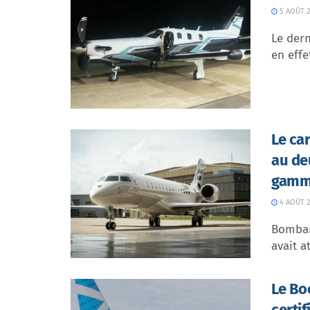
5 AOÛT 2
Le dern
en effe
Le ca
au de
gamme
4 AOÛT 2
Bombar
avait at
Le Bo
certi