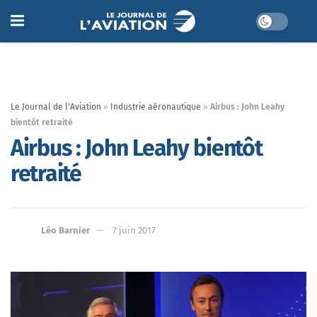
Le Journal de l'Aviation
»
Industrie aéronautique
»
Airbus : John Leahy
bientôt retraité
Airbus : John Leahy bientôt
retraité
Léo Barnier
7 juin 2017