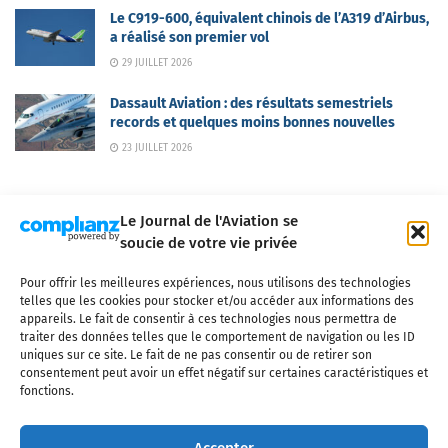
Le C919-600, équivalent chinois de l’A319 d’Airbus,
a réalisé son premier vol
29 JUILLET 2026
Dassault Aviation : des résultats semestriels
records et quelques moins bonnes nouvelles
23 JUILLET 2026
Le Journal de l'Aviation se
soucie de votre vie privée
Pour offrir les meilleures expériences, nous utilisons des technologies
Qui sommes-nous ?
Nous contacter
Partenaires
telles que les cookies pour stocker et/ou accéder aux informations des
Mentions légales
CGV
Politique de confidentialité
Cookies
appareils. Le fait de consentir à ces technologies nous permettra de
traiter des données telles que le comportement de navigation ou les ID
uniques sur ce site. Le fait de ne pas consentir ou de retirer son
consentement peut avoir un effet négatif sur certaines caractéristiques et
fonctions.
Copyright © 2025 LE JOURNAL DE L'AVIATION
- tous droits réservés - Le
Journal de l'Aviation, média français de référence couvrant l'actualité de
Accepter