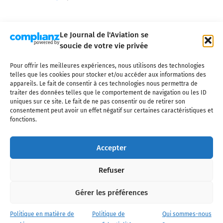
Le Journal de l'Aviation se
soucie de votre vie privée
Pour offrir les meilleures expériences, nous utilisons des technologies
Qui sommes-nous ?
Nous contacter
Partenaires
telles que les cookies pour stocker et/ou accéder aux informations des
Mentions légales
CGV
Politique de confidentialité
Cookies
appareils. Le fait de consentir à ces technologies nous permettra de
traiter des données telles que le comportement de navigation ou les ID
uniques sur ce site. Le fait de ne pas consentir ou de retirer son
consentement peut avoir un effet négatif sur certaines caractéristiques et
fonctions.
Copyright © 2025 LE JOURNAL DE L'AVIATION
- tous droits réservés - Le
Journal de l'Aviation, média français de référence couvrant l'actualité de
Accepter
l'industrie aéronautique, l'aviation commerciale, l'aviation d'affaires, les
services MRO et après-vente, le financement et la location d'aéronefs
Refuser
civils, l'aéronautique de défense et l'industrie spatiale. Toute reproduction,
totale ou partielle et sous quelque forme ou support que ce soit, est
interdite sans autorisation écrite spécifique du Journal de l’Aviation.
Gérer les préférences
Politique en matière de
Politique de
Qui sommes-nous