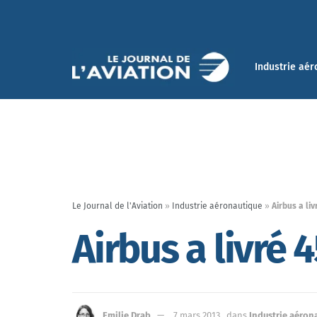
Industrie aér
Le Journal de l'Aviation
»
Industrie aéronautique
»
Airbus a liv
Airbus a livré 
Emilie Drab
7 mars 2013
dans
Industrie aéron