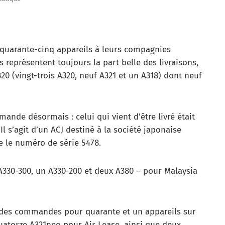
s quarante-cinq appareils à leurs compagnies
 représentent toujours la part belle des livraisons,
20 (vingt-trois A320, neuf A321 et un A318) dont neuf
nde désormais : celui qui vient d’être livré était
 s’agit d’un ACJ destiné à la société japonaise
e le numéro de série 5478.
A330-300, un A330-200 et deux A380 – pour Malaysia
é des commandes pour quarante et un appareils sur
quatorze A321neo pour Air Lease, ainsi que deux