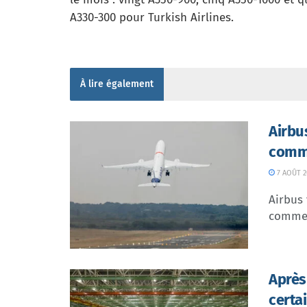
A330-300 pour Turkish Airlines.
À lire également
Airbu
comme
7 AOÛT 2
Airbus 
commer
Après
certa