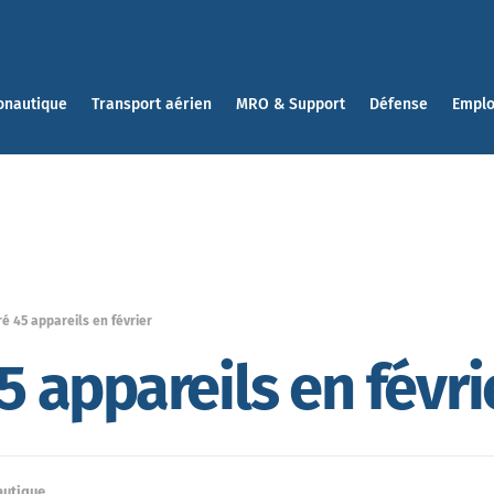
onautique
Transport aérien
MRO & Support
Défense
Emplo
ré 45 appareils en février
45 appareils en févri
autique