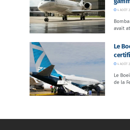
gamme
4 AOÛT 2
Bombar
avait at
Le Bo
certi
4 AOÛT 2
Le Boei
de la F