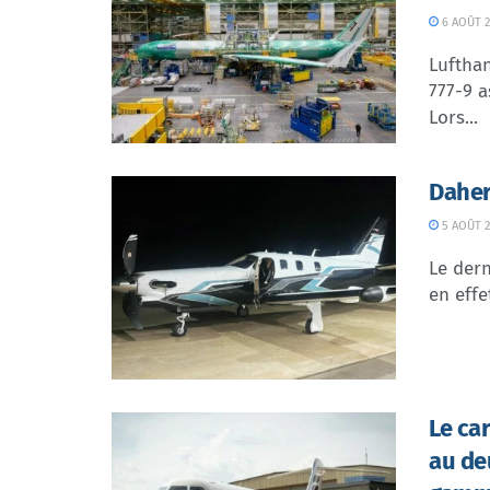
6 AOÛT 2
Lufthan
777-9 a
Lors...
Daher
5 AOÛT 2
Le dern
en effe
Le ca
au de