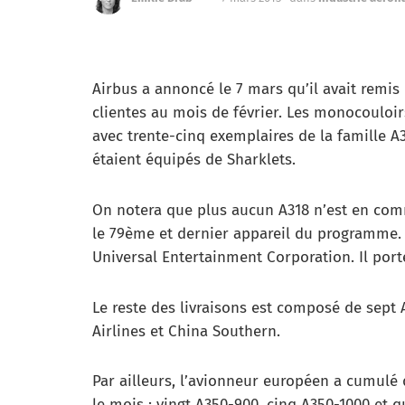
Airbus a annoncé le 7 mars qu’il avait remi
clientes au mois de février. Les monocouloirs
avec trente-cinq exemplaires de la famille A3
étaient équipés de Sharklets.
On notera que plus aucun A318 n’est en comma
le 79ème et dernier appareil du programme. Il
Universal Entertainment Corporation. Il port
Le reste des livraisons est composé de sept 
Airlines et China Southern.
Par ailleurs, l’avionneur européen a cumul
le mois : vingt A350-900, cinq A350-1000 et 