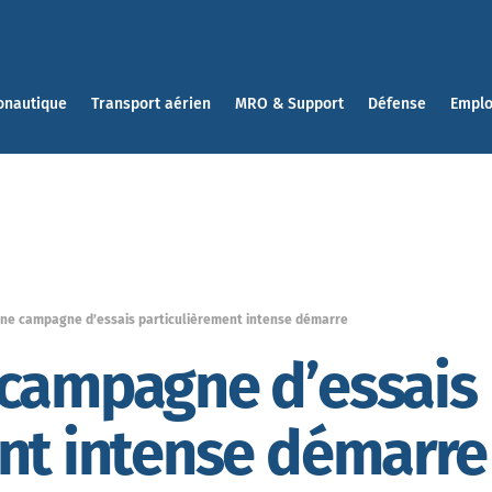
onautique
Transport aérien
MRO & Support
Défense
Emplo
Une campagne d’essais particulièrement intense démarre
 campagne d’essais
nt intense démarre