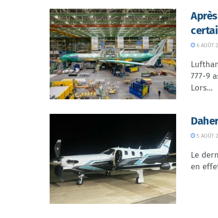
Après
certa
6 AOÛT 2
Lufthan
777-9 a
Lors...
Daher
5 AOÛT 2
Le dern
en effe