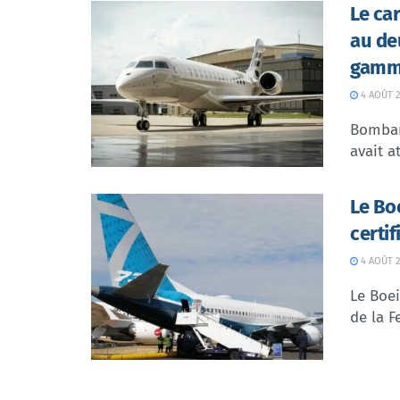
Le ca
au de
gamme
4 AOÛT 2
Bombar
avait at
Le Bo
certi
4 AOÛT 2
Le Boei
de la F