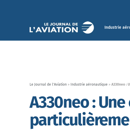
Industrie aér
Le Journal de l'Aviation
»
Industrie aéronautique
»
A330neo : 
A330neo : Une
particulièreme