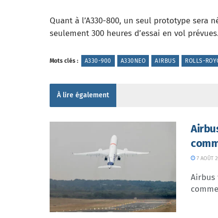
Quant à l’A330-800, un seul prototype sera n
seulement 300 heures d’essai en vol prévues
Mots clés :
A330-900
A330NEO
AIRBUS
ROLLS-ROY
À lire également
Airbu
comme
7 AOÛT 2
Airbus 
commer