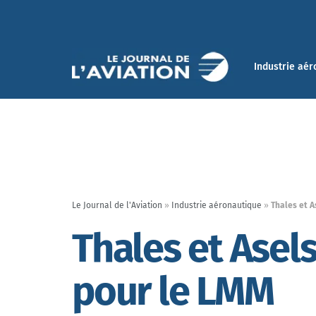
Industrie aér
Le Journal de l'Aviation
»
Industrie aéronautique
»
Thales et A
Thales et Asel
pour le LMM