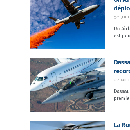
déplo
25 JUILLE
Un Airb
est pou
Dassa
recor
23 JUILLE
Dassaul
premier
La Ro