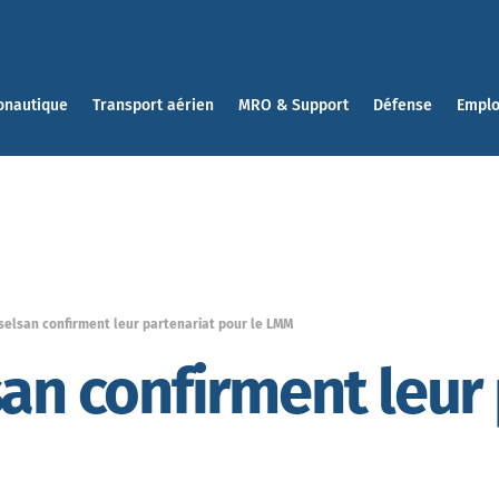
onautique
Transport aérien
MRO & Support
Défense
Emplo
selsan confirment leur partenariat pour le LMM
san confirment leur