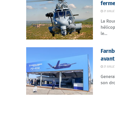
ferme
21 JUILLE
La Rou
hélicop
le...
Farnb
avant
21 JUILLE
Genera
son dr