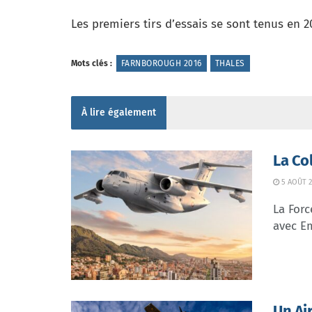
Les premiers tirs d’essais se sont tenus en 20
Mots clés :
FARNBOROUGH 2016
THALES
À lire également
La Co
5 AOÛT 2
La Forc
avec Em
Un Ai