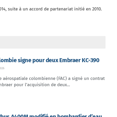
14, suite à un accord de partenariat initié en 2010.
lombie signe pour deux Embraer KC-390
026
e aérospatiale colombienne (FAC) a signé un contrat
braer pour l’acquisition de deux...
rbus A400M modifié en bombardier d’eau