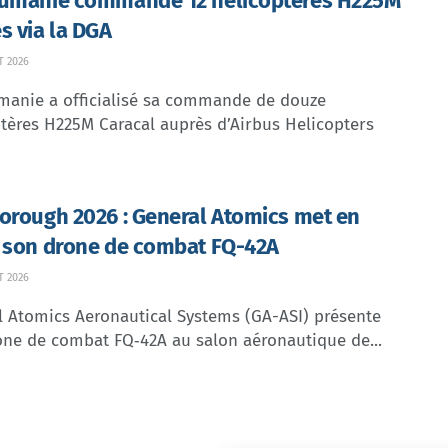
umanie commande 12 hélicoptères H225M
s via la DGA
T 2026
manie a officialisé sa commande de douze
tères H225M Caracal auprès d’Airbus Helicopters
orough 2026 : General Atomics met en
 son drone de combat FQ-42A
T 2026
l Atomics Aeronautical Systems (GA-ASI) présente
one de combat FQ‑42A au salon aéronautique de...