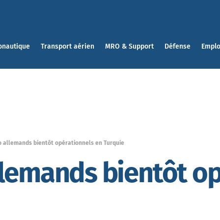
onautique
Transport aérien
MRO & Support
Défense
Emplo
o allemands bientôt opérationnels en Turquie
lemands bientôt op