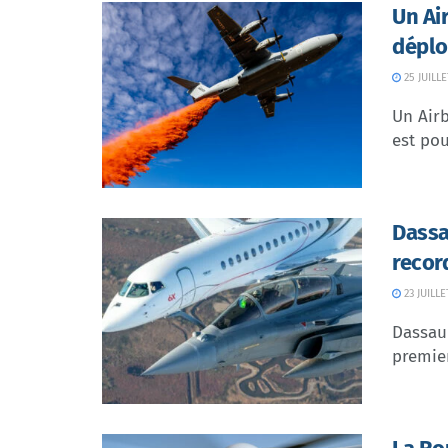
Un Ai
déplo
25 JUILLE
Un Airb
est pou
Dassa
recor
23 JUILLE
Dassaul
premier