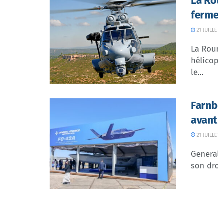
La Ro
ferme
21 JUILLE
La Rou
hélicop
le...
Farnb
avant
21 JUILLE
Genera
son dr