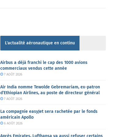
L'actualité aéronautique en continu
Airbus a déjà franchi le cap des 1000 avions
commerciaux vendus cette année
7 AOÛT 2026
Air India nomme Tewolde Gebremariam, ex-patron
d’Ethiopian Airlines, au poste de directeur général
7 AOÛT 2026
La compagnie easyJet sera rachetée par le fonds
américain Apollo
6 AOÛT 2026
Après Emirates, Lufthansa va aussi refuser certains