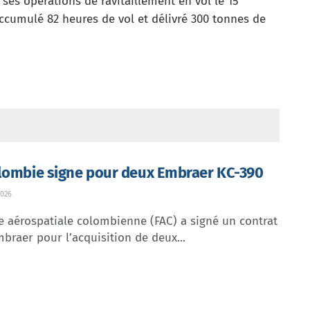
ses opérations de ravitaillement en vol le 15
accumulé 82 heures de vol et délivré 300 tonnes de
lombie signe pour deux Embraer KC-390
026
e aérospatiale colombienne (FAC) a signé un contrat
braer pour l’acquisition de deux...