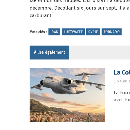
ISR et non des frappes. L’A310 MRTT a débuté 
décembre. Décollant six jours sur sept, il a 
carburant.
Mots clés :
IRAK
LUFTWAFFE
SYRIE
TORNADO
À lire également
La Co
5 AOÛT 2
La Forc
avec Em