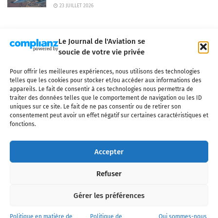
23 JUILLET 2026
Le Journal de l'Aviation se
soucie de votre vie privée
Pour offrir les meilleures expériences, nous utilisons des technologies
Qui sommes-nous ?
Nous contacter
Partenaires
telles que les cookies pour stocker et/ou accéder aux informations des
Mentions légales
CGV
Politique de confidentialité
Cookies
appareils. Le fait de consentir à ces technologies nous permettra de
traiter des données telles que le comportement de navigation ou les ID
uniques sur ce site. Le fait de ne pas consentir ou de retirer son
consentement peut avoir un effet négatif sur certaines caractéristiques et
fonctions.
Copyright © 2025 LE JOURNAL DE L'AVIATION
- tous droits réservés - Le
Journal de l'Aviation, média français de référence couvrant l'actualité de
Accepter
l'industrie aéronautique, l'aviation commerciale, l'aviation d'affaires, les
services MRO et après-vente, le financement et la location d'aéronefs
Refuser
civils, l'aéronautique de défense et l'industrie spatiale. Toute reproduction,
totale ou partielle et sous quelque forme ou support que ce soit, est
interdite sans autorisation écrite spécifique du Journal de l’Aviation.
Gérer les préférences
Politique en matière de
Politique de
Qui sommes-nous