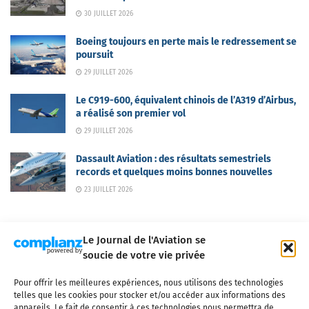
30 JUILLET 2026
Boeing toujours en perte mais le redressement se
poursuit
29 JUILLET 2026
Le C919-600, équivalent chinois de l’A319 d’Airbus,
a réalisé son premier vol
29 JUILLET 2026
Dassault Aviation : des résultats semestriels
records et quelques moins bonnes nouvelles
23 JUILLET 2026
Le Journal de l'Aviation se
soucie de votre vie privée
Pour offrir les meilleures expériences, nous utilisons des technologies
Qui sommes-nous ?
Nous contacter
Partenaires
telles que les cookies pour stocker et/ou accéder aux informations des
Mentions légales
CGV
Politique de confidentialité
Cookies
appareils. Le fait de consentir à ces technologies nous permettra de