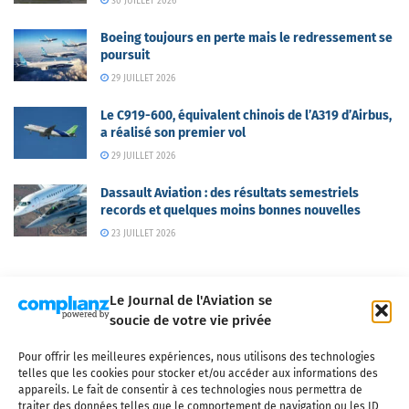
30 JUILLET 2026
Boeing toujours en perte mais le redressement se
poursuit
29 JUILLET 2026
Le C919-600, équivalent chinois de l’A319 d’Airbus,
a réalisé son premier vol
29 JUILLET 2026
Dassault Aviation : des résultats semestriels
records et quelques moins bonnes nouvelles
23 JUILLET 2026
Le Journal de l'Aviation se
soucie de votre vie privée
Pour offrir les meilleures expériences, nous utilisons des technologies
Qui sommes-nous ?
Nous contacter
Partenaires
telles que les cookies pour stocker et/ou accéder aux informations des
Mentions légales
CGV
Politique de confidentialité
Cookies
appareils. Le fait de consentir à ces technologies nous permettra de
traiter des données telles que le comportement de navigation ou les ID