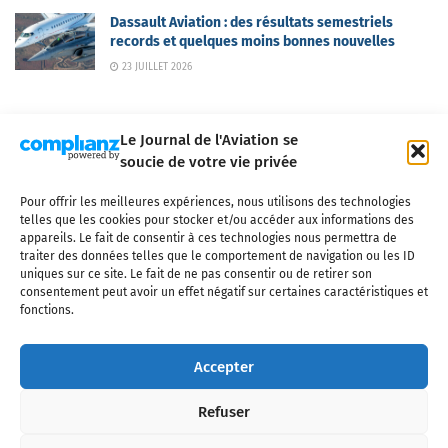
Dassault Aviation : des résultats semestriels
records et quelques moins bonnes nouvelles
23 JUILLET 2026
Le Journal de l'Aviation se
soucie de votre vie privée
Pour offrir les meilleures expériences, nous utilisons des technologies
Qui sommes-nous ?
Nous contacter
Partenaires
telles que les cookies pour stocker et/ou accéder aux informations des
Mentions légales
CGV
Politique de confidentialité
Cookies
appareils. Le fait de consentir à ces technologies nous permettra de
traiter des données telles que le comportement de navigation ou les ID
uniques sur ce site. Le fait de ne pas consentir ou de retirer son
consentement peut avoir un effet négatif sur certaines caractéristiques et
fonctions.
Copyright © 2025 LE JOURNAL DE L'AVIATION
- tous droits réservés - Le
Journal de l'Aviation, média français de référence couvrant l'actualité de
Accepter
l'industrie aéronautique, l'aviation commerciale, l'aviation d'affaires, les
services MRO et après-vente, le financement et la location d'aéronefs
Refuser
civils, l'aéronautique de défense et l'industrie spatiale. Toute reproduction,
totale ou partielle et sous quelque forme ou support que ce soit, est