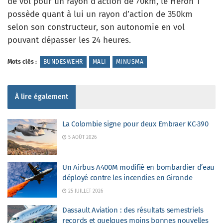
de vol pour un rayon d’action de 70km, le Heron 1
possède quant à lui un rayon d’action de 350km
selon son constructeur, son autonomie en vol
pouvant dépasser les 24 heures.
Mots clés :
BUNDESWEHR
MALI
MINUSMA
À lire également
La Colombie signe pour deux Embraer KC-390
5 AOÛT 2026
Un Airbus A400M modifié en bombardier d’eau
déployé contre les incendies en Gironde
25 JUILLET 2026
Dassault Aviation : des résultats semestriels
records et quelques moins bonnes nouvelles