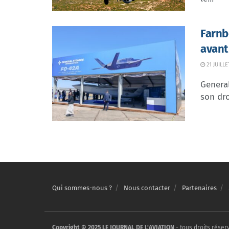
Farnb
avant
21 JUILLE
Genera
son dr
Qui sommes-nous ?
Nous contacter
Partenaires
Copyright © 2025 LE JOURNAL DE L'AVIATION
- tous droits réser