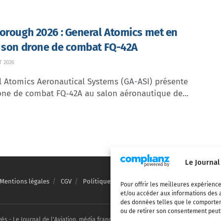
orough 2026 : General Atomics met en
 son drone de combat FQ-42A
T 2026
l Atomics Aeronautical Systems (GA-ASI) présente
one de combat FQ‑42A au salon aéronautique de...
Le Journal
Mentions légales
CGV
Politique de confidentialité
Cookies
Pour offrir les meilleures expérience
et/ou accéder aux informations des a
des données telles que le comporteme
ou de retirer son consentement peut a
vés - Le Journal de l'Aviation, média français de référence couvrant l'actualité de