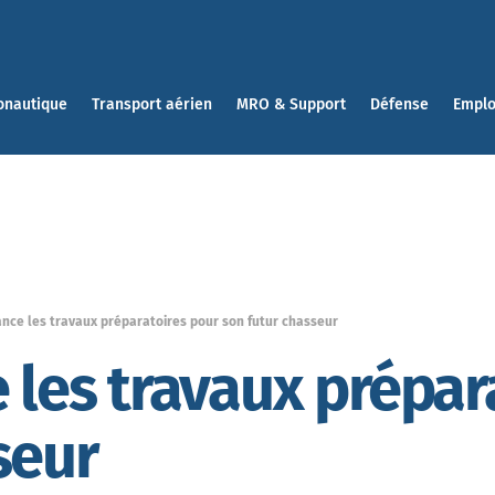
onautique
Transport aérien
MRO & Support
Défense
Emplo
ance les travaux préparatoires pour son futur chasseur
e les travaux prépar
seur