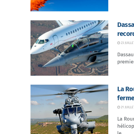
Dassa
recor
23 JUILLE
Dassaul
premier
La Ro
ferme
21 JUILLE
La Rou
hélicop
le...