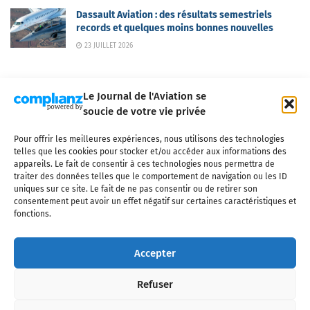
Dassault Aviation : des résultats semestriels
records et quelques moins bonnes nouvelles
23 JUILLET 2026
Le Journal de l'Aviation se
soucie de votre vie privée
Pour offrir les meilleures expériences, nous utilisons des technologies
Qui sommes-nous ?
Nous contacter
Partenaires
telles que les cookies pour stocker et/ou accéder aux informations des
Mentions légales
CGV
Politique de confidentialité
Cookies
appareils. Le fait de consentir à ces technologies nous permettra de
traiter des données telles que le comportement de navigation ou les ID
uniques sur ce site. Le fait de ne pas consentir ou de retirer son
consentement peut avoir un effet négatif sur certaines caractéristiques et
fonctions.
Copyright © 2025 LE JOURNAL DE L'AVIATION
- tous droits réservés - Le
Journal de l'Aviation, média français de référence couvrant l'actualité de
Accepter
l'industrie aéronautique, l'aviation commerciale, l'aviation d'affaires, les
services MRO et après-vente, le financement et la location d'aéronefs
Refuser
civils, l'aéronautique de défense et l'industrie spatiale. Toute reproduction,
totale ou partielle et sous quelque forme ou support que ce soit, est