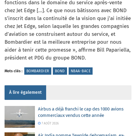
fonctions dans le domaine du service après-vente
chez Jet Edge […]. Ce que nous bâtissons avec BOND
s’inscrit dans la continuité de la vision que j’ai initiée
chez Jet Edge, selon laquelle les grandes compagnies
d’aviation se construisent autour du service, et
Bombardier est la meilleure entreprise pour nous
aider à tenir cette promesse », affirme Bill Papariella,
président et PDG du groupe BOND.
Mots clés :
BOMBARDIER
BOND
NBAA-BACE
À lire également
Airbus a déjà franchi le cap des 1000 avions
commerciaux vendus cette année
7 AOÛT 2026
Air India nomme Tewolde Gebremariam, ex-