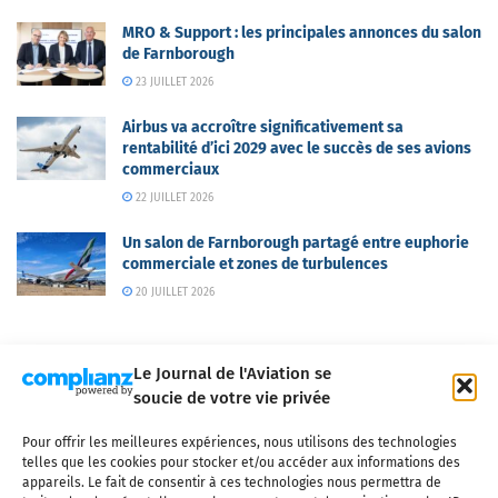
MRO & Support : les principales annonces du salon
de Farnborough
23 JUILLET 2026
Airbus va accroître significativement sa
rentabilité d’ici 2029 avec le succès de ses avions
commerciaux
22 JUILLET 2026
Un salon de Farnborough partagé entre euphorie
commerciale et zones de turbulences
20 JUILLET 2026
Le Journal de l'Aviation se
soucie de votre vie privée
Pour offrir les meilleures expériences, nous utilisons des technologies
Qui sommes-nous ?
Nous contacter
Partenaires
telles que les cookies pour stocker et/ou accéder aux informations des
Mentions légales
CGV
Politique de confidentialité
Cookies
appareils. Le fait de consentir à ces technologies nous permettra de