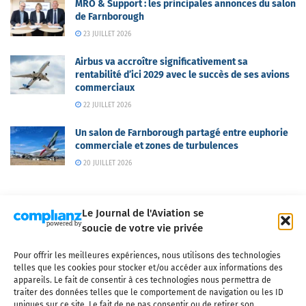
MRO & Support : les principales annonces du salon
de Farnborough
23 JUILLET 2026
Airbus va accroître significativement sa
rentabilité d’ici 2029 avec le succès de ses avions
commerciaux
22 JUILLET 2026
Un salon de Farnborough partagé entre euphorie
commerciale et zones de turbulences
20 JUILLET 2026
Le Journal de l'Aviation se
soucie de votre vie privée
Pour offrir les meilleures expériences, nous utilisons des technologies
Qui sommes-nous ?
Nous contacter
Partenaires
telles que les cookies pour stocker et/ou accéder aux informations des
Mentions légales
CGV
Politique de confidentialité
Cookies
appareils. Le fait de consentir à ces technologies nous permettra de
traiter des données telles que le comportement de navigation ou les ID
uniques sur ce site. Le fait de ne pas consentir ou de retirer son