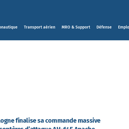
onautique
Transport aérien
MRO & Support
Défense
Emplo
logne finalise sa commande massive