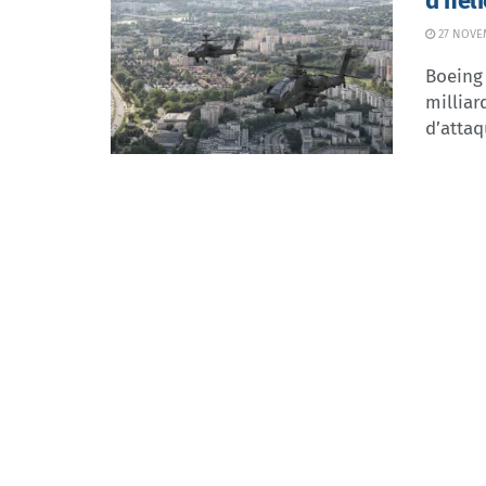
d’hél
27 NOVE
Boeing 
milliar
d’attaq