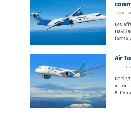
comm
21 OCTO
Les af
Havill
ferme p
Air T
15 DÉCE
Boeing 
accord 
8. L'appa