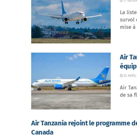
17 DÉCE
La list
survol 
mise à j
Air T
équip
24 AVRIL
Air Tan
de sa f
Air Tanzania rejoint le programme 
Canada