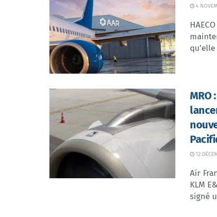
4 NOVEM
HAECO 
mainte
qu’elle 
MRO :
lance
nouve
Pacif
12 DÉCE
Air Fra
KLM E&
signé un