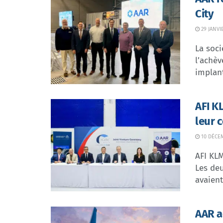
City
29 JANVI
La soc
l’achè
implant
AFI K
leur 
10 DÉCE
AFI KLM
Les de
avaient 
AAR a