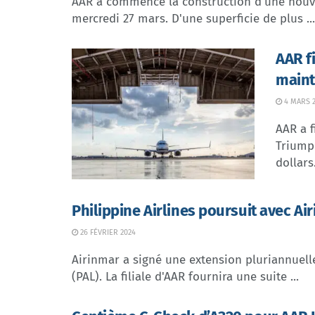
AAR a commencé la construction d'une nouve
mercredi 27 mars. D'une superficie de plus ...
AAR f
maint
4 MARS 
AAR a f
Triumph
dollars.
Philippine Airlines poursuit avec Ai
26 FÉVRIER 2024
Airinmar a signé une extension pluriannuelle
(PAL). La filiale d'AAR fournira une suite ...