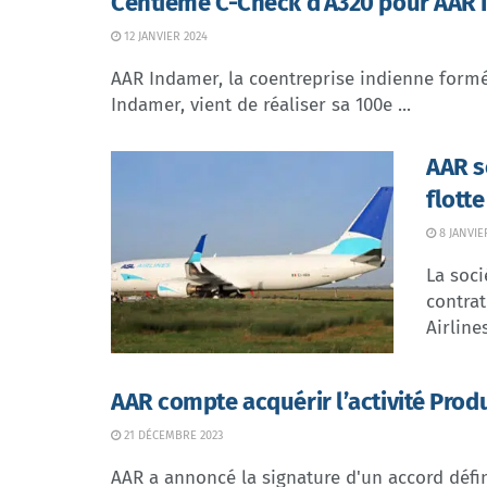
Centième C-Check d’A320 pour AAR
12 JANVIER 2024
AAR Indamer, la coentreprise indienne form
Indamer, vient de réaliser sa 100e ...
AAR s
flotte
8 JANVIE
La soc
contrat
Airlines
AAR compte acquérir l’activité Pro
21 DÉCEMBRE 2023
AAR a annoncé la signature d'un accord défin