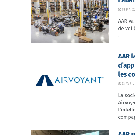
l’aba
18 MAI 2
AAR va 
de vol 
...
AAR l
d’app
les c
23 AVRIL
La soc
Airvoy
l’intel
compagn
AAR r