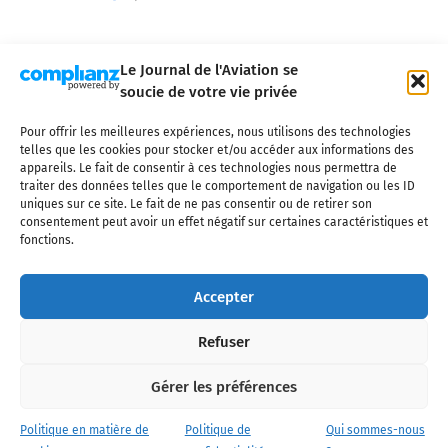
Le Journal de l'Aviation se
soucie de votre vie privée
Pour offrir les meilleures expériences, nous utilisons des technologies
Qui sommes-nous ?
Nous contacter
Partenaires
telles que les cookies pour stocker et/ou accéder aux informations des
Mentions légales
CGV
Politique de confidentialité
Cookies
appareils. Le fait de consentir à ces technologies nous permettra de
traiter des données telles que le comportement de navigation ou les ID
uniques sur ce site. Le fait de ne pas consentir ou de retirer son
consentement peut avoir un effet négatif sur certaines caractéristiques et
fonctions.
Copyright © 2025 LE JOURNAL DE L'AVIATION
- tous droits réservés - Le
Journal de l'Aviation, média français de référence couvrant l'actualité de
Accepter
l'industrie aéronautique, l'aviation commerciale, l'aviation d'affaires, les
services MRO et après-vente, le financement et la location d'aéronefs
Refuser
civils, l'aéronautique de défense et l'industrie spatiale. Toute reproduction,
totale ou partielle et sous quelque forme ou support que ce soit, est
interdite sans autorisation écrite spécifique du Journal de l’Aviation.
Gérer les préférences
Politique en matière de
Politique de
Qui sommes-nous