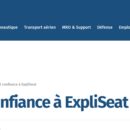
onautique
Transport aérien
MRO & Support
Défense
Emplo
it confiance à ExpliSeat
onfiance à ExpliSeat
n