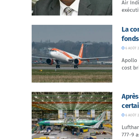
Air In
exécuti
La co
fonds
6 AOÛT 2
Apollo
cost br
Après
certa
6 AOÛT 2
Lufthan
777-9 a