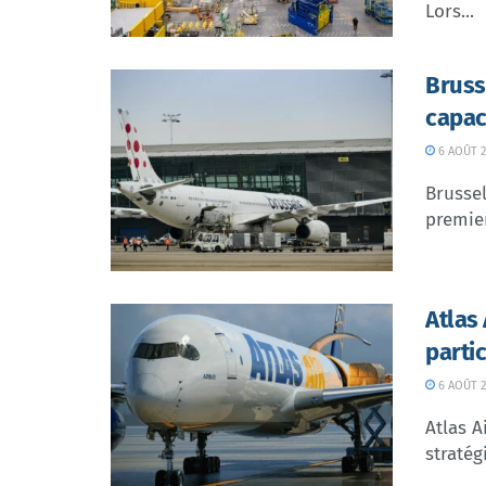
Lors...
Bruss
capac
6 AOÛT 2
Brussel
premier
Atlas
parti
6 AOÛT 2
Atlas A
stratég