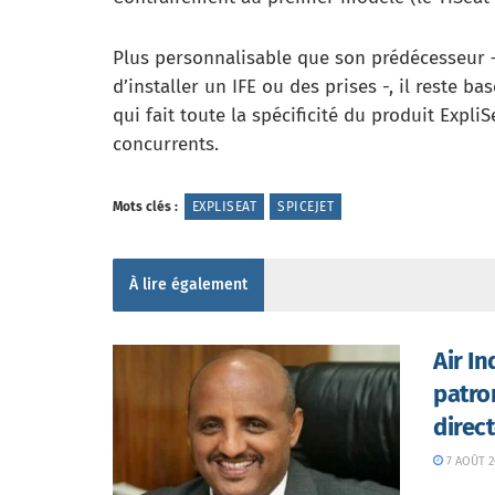
Plus personnalisable que son prédécesseur – 
d’installer un IFE ou des prises -, il reste ba
qui fait toute la spécificité du produit Expli
concurrents.
Mots clés :
EXPLISEAT
SPICEJET
À lire également
Air I
patro
direc
7 AOÛT 2