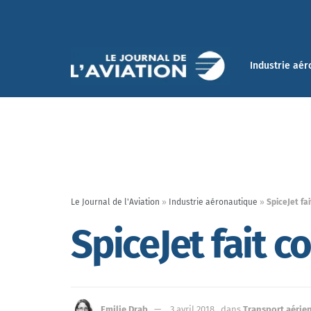
Industrie aér
Le Journal de l'Aviation
»
Industrie aéronautique
»
SpiceJet fa
SpiceJet fait c
Emilie Drab
3 avril 2018
dans
Transport aérie