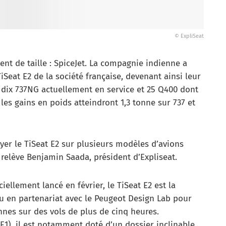
© ExpliSeat
ent de taille : SpiceJet. La compagnie indienne a
iSeat E2 de la société française, devenant ainsi leur
ur dix 737NG actuellement en service et 25 Q400 dont
 les gains en poids atteindront 1,3 tonne sur 737 et
yer le TiSeat E2 sur plusieurs modèles d’avions
elève Benjamin Saada, président d’Expliseat.
iellement lancé en février, le TiSeat E2 est la
u en partenariat avec le Peugeot Design Lab pour
nes sur des vols de plus de cinq heures.
1), il est notamment doté d’un dossier inclinable.