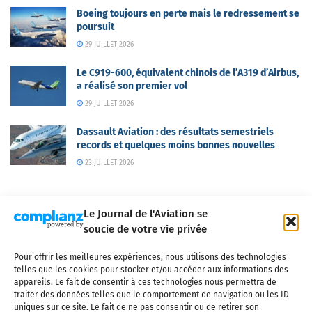
Boeing toujours en perte mais le redressement se
poursuit
29 JUILLET 2026
Le C919-600, équivalent chinois de l’A319 d’Airbus,
a réalisé son premier vol
29 JUILLET 2026
Dassault Aviation : des résultats semestriels
records et quelques moins bonnes nouvelles
23 JUILLET 2026
Le Journal de l'Aviation se
soucie de votre vie privée
Pour offrir les meilleures expériences, nous utilisons des technologies
Qui sommes-nous ?
Nous contacter
Partenaires
telles que les cookies pour stocker et/ou accéder aux informations des
Mentions légales
CGV
Politique de confidentialité
Cookies
appareils. Le fait de consentir à ces technologies nous permettra de
traiter des données telles que le comportement de navigation ou les ID
uniques sur ce site. Le fait de ne pas consentir ou de retirer son