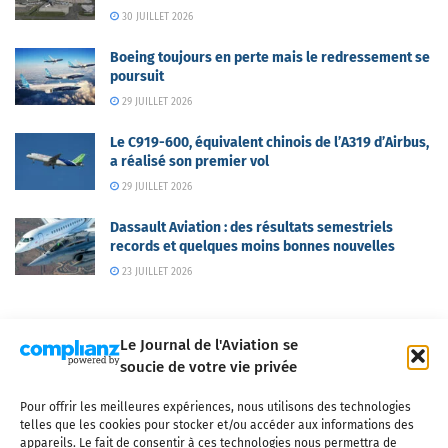
30 JUILLET 2026
Boeing toujours en perte mais le redressement se
poursuit
29 JUILLET 2026
Le C919-600, équivalent chinois de l’A319 d’Airbus,
a réalisé son premier vol
29 JUILLET 2026
Dassault Aviation : des résultats semestriels
records et quelques moins bonnes nouvelles
23 JUILLET 2026
Le Journal de l'Aviation se
soucie de votre vie privée
Pour offrir les meilleures expériences, nous utilisons des technologies
Qui sommes-nous ?
Nous contacter
Partenaires
telles que les cookies pour stocker et/ou accéder aux informations des
Mentions légales
CGV
Politique de confidentialité
Cookies
appareils. Le fait de consentir à ces technologies nous permettra de