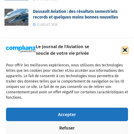
Dassault Aviation : des résultats semestriels
records et quelques moins bonnes nouvelles
23 JUILLET 2026
Le Journal de l'Aviation se
soucie de votre vie privée
Pour offrir les meilleures expériences, nous utilisons des technologies
Qui sommes-nous ?
Nous contacter
Partenaires
telles que les cookies pour stocker et/ou accéder aux informations des
Mentions légales
CGV
Politique de confidentialité
Cookies
appareils. Le fait de consentir à ces technologies nous permettra de
traiter des données telles que le comportement de navigation ou les ID
uniques sur ce site. Le fait de ne pas consentir ou de retirer son
consentement peut avoir un effet négatif sur certaines caractéristiques et
fonctions.
Copyright © 2025 LE JOURNAL DE L'AVIATION
- tous droits réservés - Le
Journal de l'Aviation, média français de référence couvrant l'actualité de
Accepter
l'industrie aéronautique, l'aviation commerciale, l'aviation d'affaires, les
services MRO et après-vente, le financement et la location d'aéronefs
Refuser
civils, l'aéronautique de défense et l'industrie spatiale. Toute reproduction,