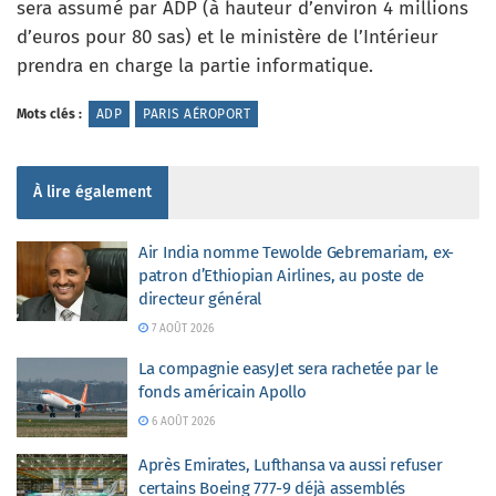
sera assumé par ADP (à hauteur d’environ 4 millions
d’euros pour 80 sas) et le ministère de l’Intérieur
prendra en charge la partie informatique.
Mots clés :
ADP
PARIS AÉROPORT
À lire également
Air India nomme Tewolde Gebremariam, ex-
patron d’Ethiopian Airlines, au poste de
directeur général
7 AOÛT 2026
La compagnie easyJet sera rachetée par le
fonds américain Apollo
6 AOÛT 2026
Après Emirates, Lufthansa va aussi refuser
certains Boeing 777-9 déjà assemblés