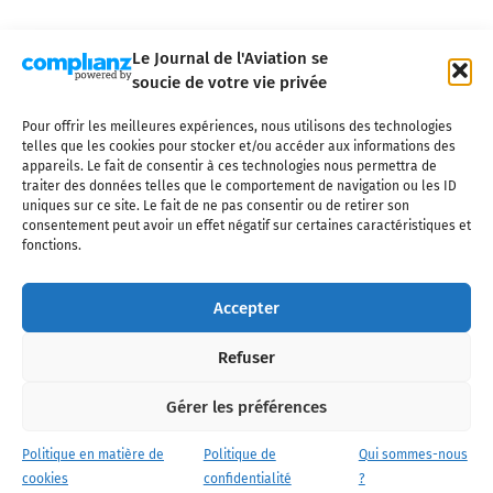
Le Journal de l'Aviation se
soucie de votre vie privée
Pour offrir les meilleures expériences, nous utilisons des technologies
Qui sommes-nous ?
Nous contacter
Partenaires
telles que les cookies pour stocker et/ou accéder aux informations des
Mentions légales
CGV
Politique de confidentialité
Cookies
appareils. Le fait de consentir à ces technologies nous permettra de
traiter des données telles que le comportement de navigation ou les ID
uniques sur ce site. Le fait de ne pas consentir ou de retirer son
consentement peut avoir un effet négatif sur certaines caractéristiques et
fonctions.
Copyright © 2025 LE JOURNAL DE L'AVIATION
- tous droits réservés - Le
Journal de l'Aviation, média français de référence couvrant l'actualité de
Accepter
l'industrie aéronautique, l'aviation commerciale, l'aviation d'affaires, les
services MRO et après-vente, le financement et la location d'aéronefs
Refuser
civils, l'aéronautique de défense et l'industrie spatiale. Toute reproduction,
totale ou partielle et sous quelque forme ou support que ce soit, est
interdite sans autorisation écrite spécifique du Journal de l’Aviation.
Gérer les préférences
Politique en matière de
Politique de
Qui sommes-nous
cookies
confidentialité
?