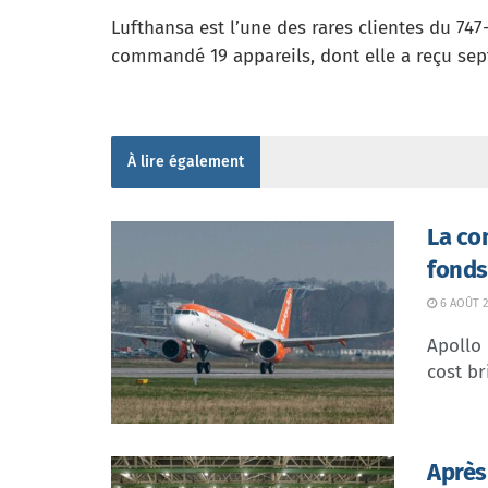
Lufthansa est l’une des rares clientes du 747
commandé 19 appareils, dont elle a reçu sept
À lire également
La co
fonds
6 AOÛT 2
Apollo
cost br
Après