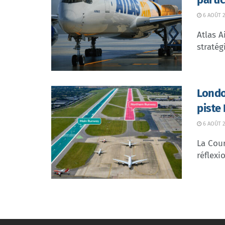
6 AOÛT 2
Atlas A
stratég
Londo
piste
6 AOÛT 2
La Cour
réflexio