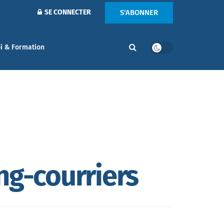
S'ABONNER
SE CONNECTER
i & Formation
ng-courriers