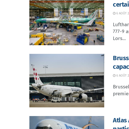
certa
6 AOÛT 2
Lufthan
777-9 a
Lors...
Bruss
capac
6 AOÛT 2
Brussel
premier
Atlas
parti