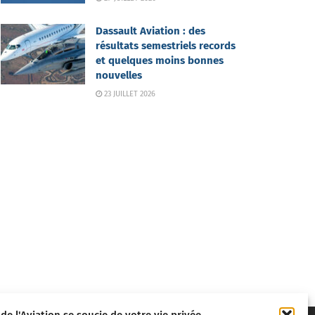
Dassault Aviation : des
résultats semestriels records
et quelques moins bonnes
nouvelles
23 JUILLET 2026
 de l'Aviation se soucie de votre vie privée