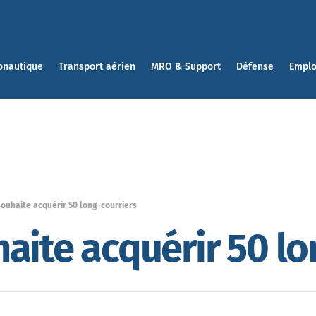
onautique
Transport aérien
MRO & Support
Défense
Emplo
ouhaite acquérir 50 long-courriers
aite acquérir 50 lo