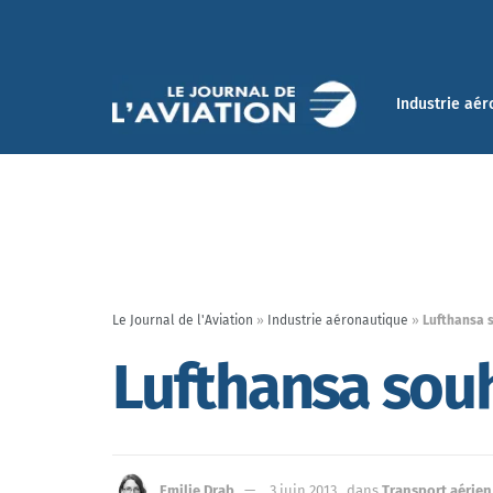
Industrie aér
Le Journal de l'Aviation
»
Industrie aéronautique
»
Lufthansa s
Lufthansa souh
Emilie Drab
3 juin 2013
dans
Transport aérien