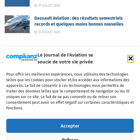
29 JUILLET 2026
Dassault Aviation : des résultats semestriels
records et quelques moins bonnes nouvelles
23 JUILLET 2026
Le Journal de l'Aviation se
soucie de votre vie privée
Pour offrir les meilleures expériences, nous utilisons des technologies
Qui sommes-nous ?
Nous contacter
Partenaires
telles que les cookies pour stocker et/ou accéder aux informations des
Mentions légales
CGV
Politique de confidentialité
Cookies
appareils. Le fait de consentir à ces technologies nous permettra de
traiter des données telles que le comportement de navigation ou les ID
uniques sur ce site. Le fait de ne pas consentir ou de retirer son
consentement peut avoir un effet négatif sur certaines caractéristiques et
fonctions.
Copyright © 2025 LE JOURNAL DE L'AVIATION
- tous droits réservés - Le
Journal de l'Aviation, média français de référence couvrant l'actualité de
Accepter
l'industrie aéronautique, l'aviation commerciale, l'aviation d'affaires, les
services MRO et après-vente, le financement et la location d'aéronefs
Refuser