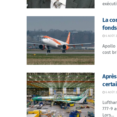
exécuti
La co
fonds
6 AOÛT 2
Apollo
cost br
Après
certa
6 AOÛT 2
Lufthan
777-9 a
Lors...