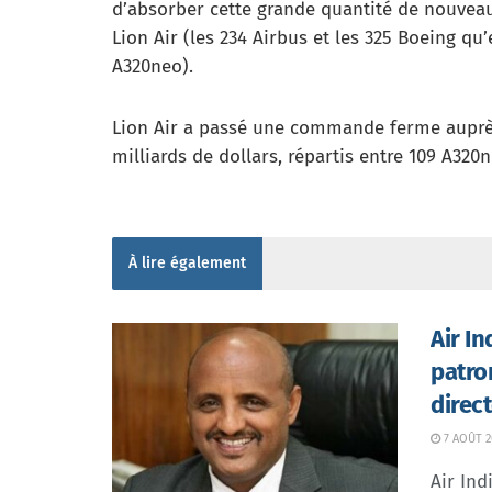
d’absorber cette grande quantité de nouveau
Lion Air (les 234 Airbus et les 325 Boeing qu’
A320neo).
Lion Air a passé une commande ferme auprès
milliards de dollars, répartis entre 109 A320
À lire également
Air I
patro
direc
7 AOÛT 2
Air In