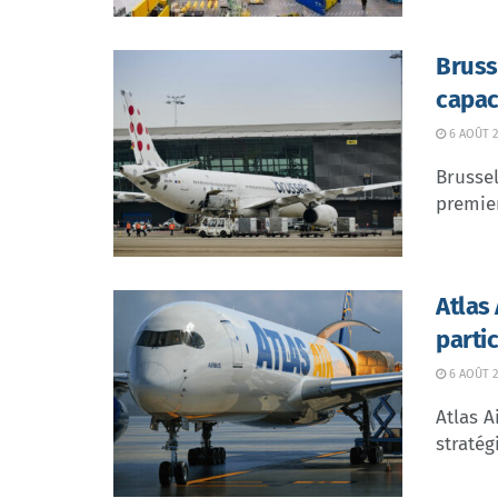
Bruss
capac
6 AOÛT 2
Brussel
premier
Atlas
parti
6 AOÛT 2
Atlas A
stratég