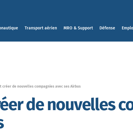
onautique
Transport aérien
MRO & Support
Défense
Emplo
ut créer de nouvelles compagnies avec ses Airbus
créer de nouvelles 
s