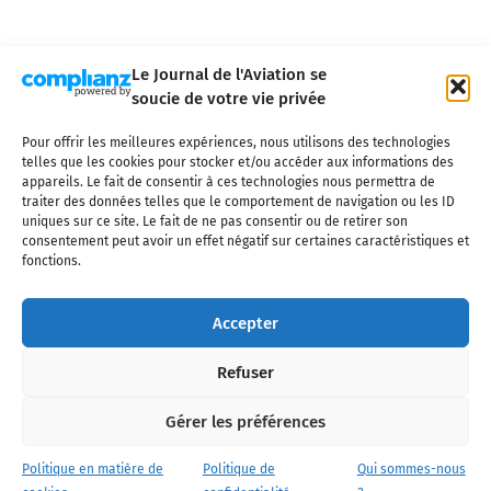
Le Journal de l'Aviation se
soucie de votre vie privée
Pour offrir les meilleures expériences, nous utilisons des technologies
Qui sommes-nous ?
Nous contacter
Partenaires
telles que les cookies pour stocker et/ou accéder aux informations des
Mentions légales
CGV
Politique de confidentialité
Cookies
appareils. Le fait de consentir à ces technologies nous permettra de
traiter des données telles que le comportement de navigation ou les ID
uniques sur ce site. Le fait de ne pas consentir ou de retirer son
consentement peut avoir un effet négatif sur certaines caractéristiques et
fonctions.
Copyright © 2025 LE JOURNAL DE L'AVIATION
- tous droits réservés - Le
Journal de l'Aviation, média français de référence couvrant l'actualité de
Accepter
l'industrie aéronautique, l'aviation commerciale, l'aviation d'affaires, les
services MRO et après-vente, le financement et la location d'aéronefs
Refuser
civils, l'aéronautique de défense et l'industrie spatiale. Toute reproduction,
totale ou partielle et sous quelque forme ou support que ce soit, est
interdite sans autorisation écrite spécifique du Journal de l’Aviation.
Gérer les préférences
Politique en matière de
Politique de
Qui sommes-nous