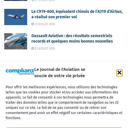
29 JUILLET 2026
Le C919-600, équivalent chinois de l’A319 d’Airbus,
a réalisé son premier vol
29 JUILLET 2026
Dassault Aviation : des résultats semestriels
records et quelques moins bonnes nouvelles
23 JUILLET 2026
Le Journal de l'Aviation se
soucie de votre vie privée
Pour offrir les meilleures expériences, nous utilisons des technologies
Qui sommes-nous ?
Nous contacter
Partenaires
telles que les cookies pour stocker et/ou accéder aux informations des
Mentions légales
CGV
Politique de confidentialité
Cookies
appareils. Le fait de consentir à ces technologies nous permettra de
traiter des données telles que le comportement de navigation ou les ID
uniques sur ce site. Le fait de ne pas consentir ou de retirer son
consentement peut avoir un effet négatif sur certaines caractéristiques et
fonctions.
Copyright © 2025 LE JOURNAL DE L'AVIATION
- tous droits réservés - Le