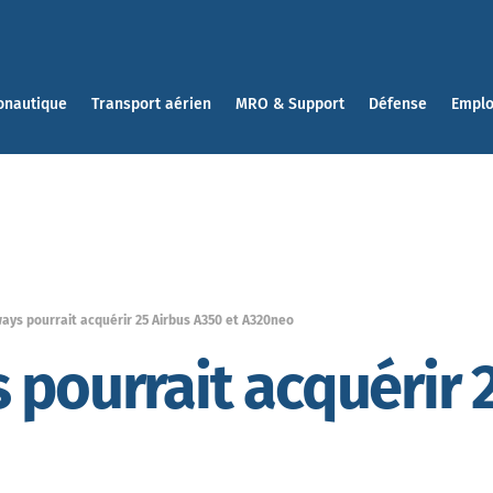
onautique
Transport aérien
MRO & Support
Défense
Emplo
ays pourrait acquérir 25 Airbus A350 et A320neo
 pourrait acquérir 