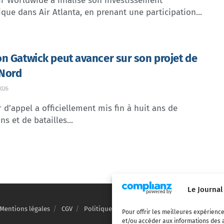
ir Worldwide a finalisé son investissement
ique dans Air Atlanta, en prenant une participation...
n Gatwick peut avancer sur son projet de
 Nord
026
 d’appel a officiellement mis fin à huit ans de
ns et de batailles...
Le Journal
Mentions légales
CGV
Politique de confidentialité
Cookies
Pour offrir les meilleures expérience
et/ou accéder aux informations des a