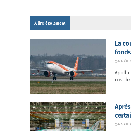
À lire également
La co
fonds
6 AOÛT 2
Apollo
cost br
Après
certa
6 AOÛT 2