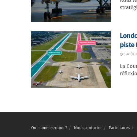
Atlas A
stratég
Londo
piste
6 AOÛT 2
La Cour
réflexio
Qui sommes-nous ?
Nous contacter
Partenaires