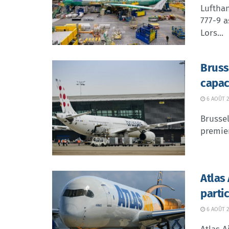
Lufthan
777-9 a
Lors...
Bruss
capac
6 AOÛT 2
Brussel
premier
Atlas
parti
6 AOÛT 2