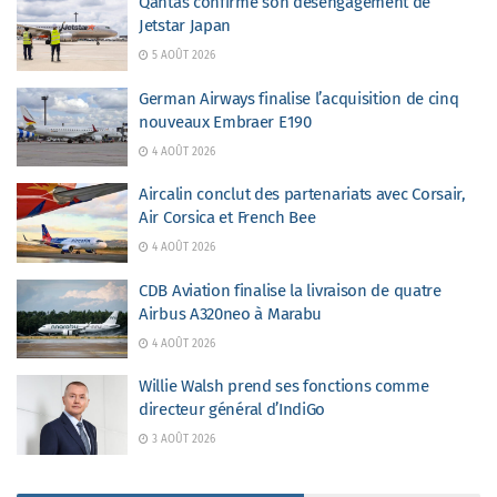
Qantas confirme son désengagement de
Jetstar Japan
5 AOÛT 2026
German Airways finalise l’acquisition de cinq
nouveaux Embraer E190
4 AOÛT 2026
Aircalin conclut des partenariats avec Corsair,
Air Corsica et French Bee
4 AOÛT 2026
CDB Aviation finalise la livraison de quatre
Airbus A320neo à Marabu
4 AOÛT 2026
Willie Walsh prend ses fonctions comme
directeur général d’IndiGo
3 AOÛT 2026