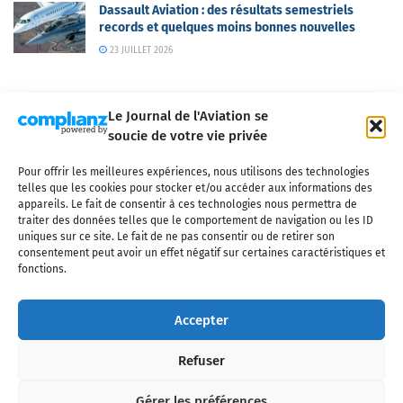
Dassault Aviation : des résultats semestriels
records et quelques moins bonnes nouvelles
23 JUILLET 2026
Le Journal de l'Aviation se
soucie de votre vie privée
Pour offrir les meilleures expériences, nous utilisons des technologies
Qui sommes-nous ?
Nous contacter
Partenaires
telles que les cookies pour stocker et/ou accéder aux informations des
Mentions légales
CGV
Politique de confidentialité
Cookies
appareils. Le fait de consentir à ces technologies nous permettra de
traiter des données telles que le comportement de navigation ou les ID
uniques sur ce site. Le fait de ne pas consentir ou de retirer son
consentement peut avoir un effet négatif sur certaines caractéristiques et
fonctions.
Copyright © 2025 LE JOURNAL DE L'AVIATION
- tous droits réservés - Le
Journal de l'Aviation, média français de référence couvrant l'actualité de
Accepter
l'industrie aéronautique, l'aviation commerciale, l'aviation d'affaires, les
services MRO et après-vente, le financement et la location d'aéronefs
Refuser
civils, l'aéronautique de défense et l'industrie spatiale. Toute reproduction,
totale ou partielle et sous quelque forme ou support que ce soit, est
interdite sans autorisation écrite spécifique du Journal de l’Aviation.
Gérer les préférences