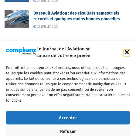
29 JUILLET 2026
Dassault Aviation : des résultats semestriels
records et quelques moins bonnes nouvelles
23 JUILLET 2026
Le Journal de l'Aviation se
soucie de votre vie privée
Pour offrir les meilleures expériences, nous utilisons des technologies
Qui sommes-nous ?
Nous contacter
Partenaires
telles que les cookies pour stocker et/ou accéder aux informations des
Mentions légales
CGV
Politique de confidentialité
Cookies
appareils. Le fait de consentir à ces technologies nous permettra de
traiter des données telles que le comportement de navigation ou les ID
uniques sur ce site. Le fait de ne pas consentir ou de retirer son
consentement peut avoir un effet négatif sur certaines caractéristiques et
fonctions.
Copyright © 2025 LE JOURNAL DE L'AVIATION
- tous droits réservés - Le
Journal de l'Aviation, média français de référence couvrant l'actualité de
Accepter
l'industrie aéronautique, l'aviation commerciale, l'aviation d'affaires, les
services MRO et après-vente, le financement et la location d'aéronefs
Refuser
civils, l'aéronautique de défense et l'industrie spatiale. Toute reproduction,