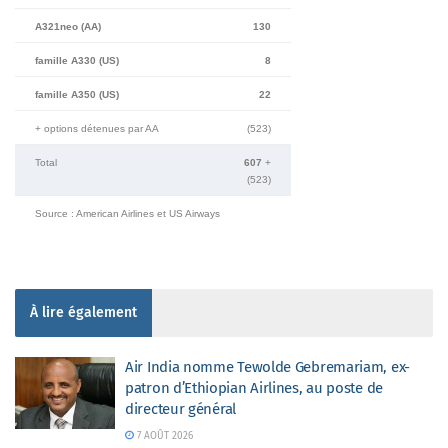
A321neo (AA)
130
famille A330 (US)
8
famille A350 (US)
22
+ options détenues par AA
(523)
Total
607
+
(523)
Source : American Airlines et US Airways
À lire également
Air India nomme Tewolde Gebremariam, ex-
patron d’Ethiopian Airlines, au poste de
directeur général
7 AOÛT 2026