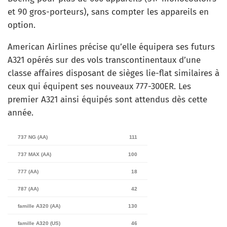
et 90 gros-porteurs), sans compter les appareils en
option.
American Airlines précise qu’elle équipera ses futurs
A321 opérés sur des vols transcontinentaux d’une
classe affaires disposant de sièges lie-flat similaires à
ceux qui équipent ses nouveaux 777-300ER. Les
premier A321 ainsi équipés sont attendus dès cette
année.
737 NG (AA)
111
737 MAX (AA)
100
777 (AA)
18
787 (AA)
42
famille A320 (AA)
130
famille A320 (US)
46