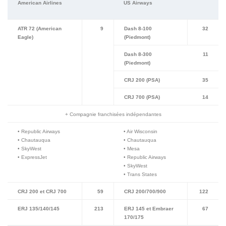
American Airlines
US Airways
ATR 72 (American
9
Dash 8-100
32
Eagle)
(Piedmont)
Dash 8-300
11
(Piedmont)
CRJ 200 (PSA)
35
CRJ 700 (PSA)
14
+ Compagnie franchisées indépendantes
• Republic Airways
• Air Wisconsin
• Chautauqua
• Chautauqua
• SkyWest
• Mesa
• ExpressJet
• Republic Airways
• SkyWest
• Trans States
CRJ 200 et CRJ 700
59
CRJ 200/700/900
122
ERJ 135/140/145
213
ERJ 145 et Embraer
67
170/175