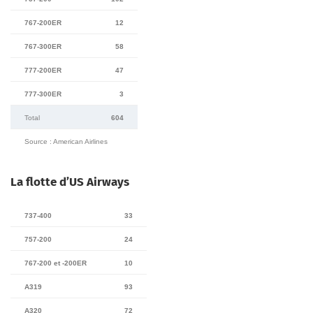
767-200ER
12
767-300ER
58
777-200ER
47
777-300ER
3
Total
604
Source : American Airlines
La flotte d’US Airways
737-400
33
757-200
24
767-200 et -200ER
10
A319
93
A320
72