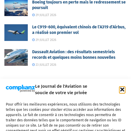
Boeing toujours en perte mais le redressement se
poursuit
29 JUILLET 2026
Le C919-600, équivalent chinois de l’A319 d’Airbus,
a réalisé son premier vol
29 JUILLET 2026
Dassault Aviation : des résultats semestriels
records et quelques moins bonnes nouvelles
23 JUILLET 2026
Le Journal de l'Aviation se
soucie de votre vie privée
Pour offrir les meilleures expériences, nous utilisons des technologies
Qui sommes-nous ?
Nous contacter
Partenaires
telles que les cookies pour stocker et/ou accéder aux informations des
Mentions légales
CGV
Politique de confidentialité
Cookies
appareils. Le fait de consentir à ces technologies nous permettra de
traiter des données telles que le comportement de navigation ou les ID
uniques sur ce site. Le fait de ne pas consentir ou de retirer son
consentement peut avoir un effet négatif sur certaines caractéristiques et