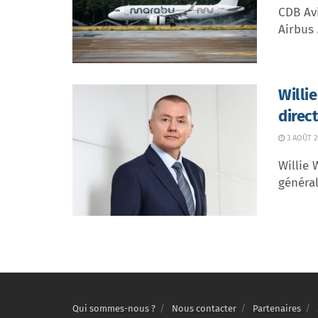
CDB Avi
Airbus 
Willi
direc
3 AOÛT 2
Willie 
général
Qui sommes-nous ?
Nous contacter
Partenaires