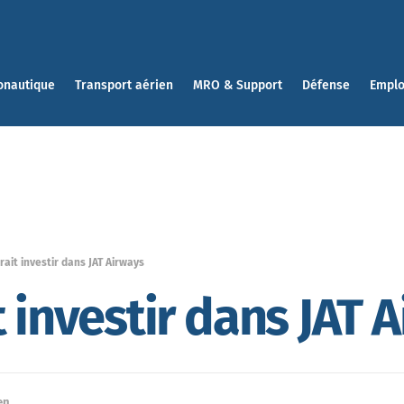
onautique
Transport aérien
MRO & Support
Défense
Emplo
rait investir dans JAT Airways
 investir dans JAT 
en