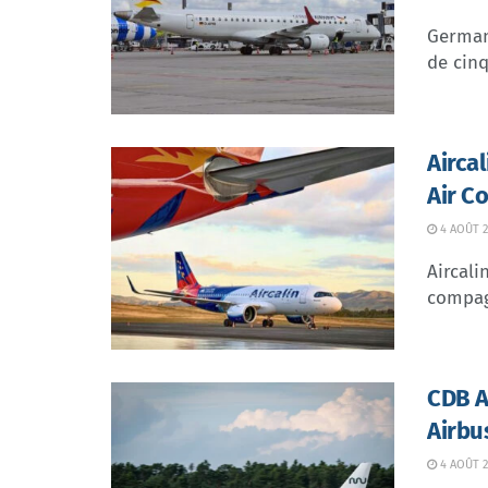
German 
de cinq
Airca
Air C
4 AOÛT 2
Aircali
compagn
CDB Av
Airbu
4 AOÛT 2