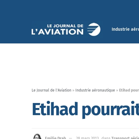
Industrie aér
Le Journal de l'Aviation
»
Industrie aéronautique
»
Etihad pour
Etihad pourrait
Emilie Drab
28 mars 2013
dans
Transport aéri