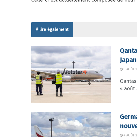
À lire également
Qanta
Japan
5 AOÛT 2
Qantas 
4 août 
Germa
nouve
4 AOÛT 2