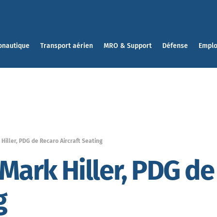
onautique
Transport aérien
MRO & Support
Défense
Emplo
Hiller, PDG de Recaro Aircraft Seating
 Mark Hiller, PDG d
g