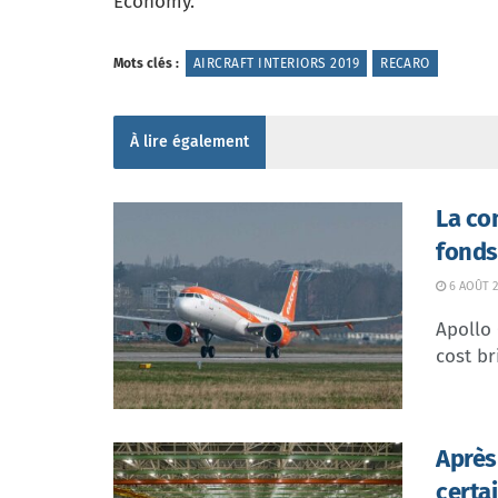
Economy.
Mots clés :
AIRCRAFT INTERIORS 2019
RECARO
À lire également
La co
fonds
6 AOÛT 2
Apollo
cost br
Après
certa