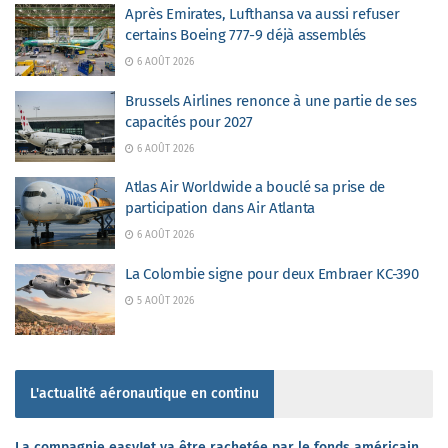
Après Emirates, Lufthansa va aussi refuser
certains Boeing 777-9 déjà assemblés
6 AOÛT 2026
Brussels Airlines renonce à une partie de ses
capacités pour 2027
6 AOÛT 2026
Atlas Air Worldwide a bouclé sa prise de
participation dans Air Atlanta
6 AOÛT 2026
La Colombie signe pour deux Embraer KC-390
5 AOÛT 2026
L'actualité aéronautique en continu
La compagnie easyJet va être rachetée par le fonds américain