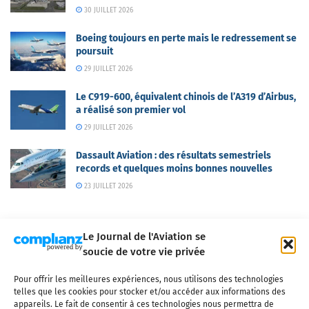
30 JUILLET 2026
Boeing toujours en perte mais le redressement se
poursuit
29 JUILLET 2026
Le C919-600, équivalent chinois de l’A319 d’Airbus,
a réalisé son premier vol
29 JUILLET 2026
Dassault Aviation : des résultats semestriels
records et quelques moins bonnes nouvelles
23 JUILLET 2026
Le Journal de l'Aviation se
soucie de votre vie privée
Pour offrir les meilleures expériences, nous utilisons des technologies
Qui sommes-nous ?
Nous contacter
Partenaires
telles que les cookies pour stocker et/ou accéder aux informations des
Mentions légales
CGV
Politique de confidentialité
Cookies
appareils. Le fait de consentir à ces technologies nous permettra de