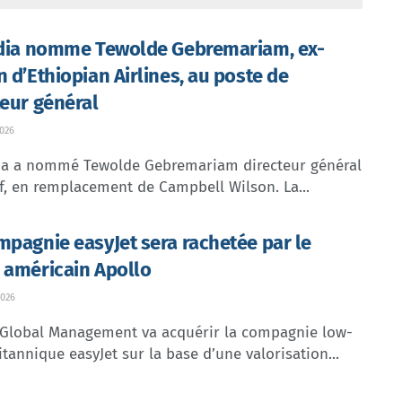
ndia nomme Tewolde Gebremariam, ex-
n d’Ethiopian Airlines, au poste de
teur général
026
dia a nommé Tewolde Gebremariam directeur général
f, en remplacement de Campbell Wilson. La...
mpagnie easyJet sera rachetée par le
 américain Apollo
026
 Global Management va acquérir la compagnie low-
itannique easyJet sur la base d’une valorisation...