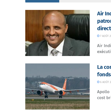
Air I
patro
direc
7 AOÛT 2
Air In
exécuti
La co
fonds
6 AOÛT 2
Apollo
cost br