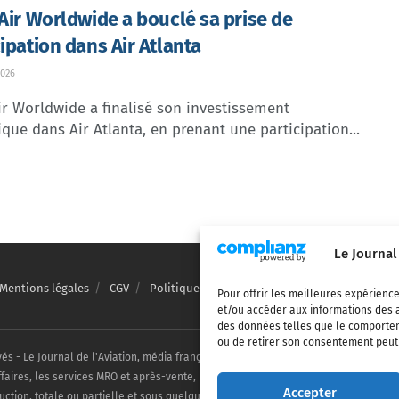
 Air Worldwide a bouclé sa prise de
cipation dans Air Atlanta
026
ir Worldwide a finalisé son investissement
ique dans Air Atlanta, en prenant une participation...
Le Journal
Mentions légales
CGV
Politique de confidentialité
Cookies
Pour offrir les meilleures expérience
et/ou accéder aux informations des a
des données telles que le comporteme
ou de retirer son consentement peut a
vés - Le Journal de l'Aviation, média français de référence couvrant l'actualité de
ffaires, les services MRO et après-vente, le financement et la location d'aéronefs c
Accepter
uction, totale ou partielle et sous quelque forme ou support que ce soit, est inter