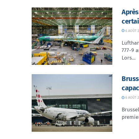
Après
certa
6 AOÛT 2
Lufthan
777-9 a
Lors...
Bruss
capac
6 AOÛT 2
Brussel
premier