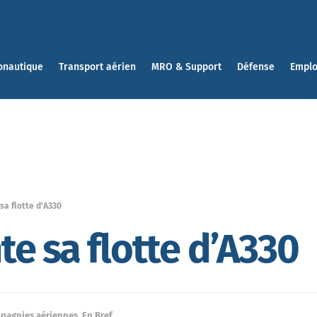
onautique
Transport aérien
MRO & Support
Défense
Emplo
a flotte d’A330
e sa flotte d’A330
pagnies aériennes
,
En Bref