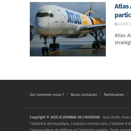
Atlas
parti
6 AOÛT 2
Atlas A
stratég
Qui sommes-nous ?
Nous contacter
Partenaires
Copyright © 2025 LE JOURNAL DE L'AVIATION
- tous droits réser
l'industrie aéronautique, l'aviation commerciale, l'aviation d'a
l'aéronautique de défense et l'industrie spatiale. Toute reprod