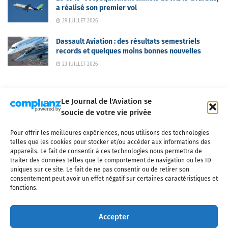
a réalisé son premier vol
29 JUILLET 2026
Dassault Aviation : des résultats semestriels
records et quelques moins bonnes nouvelles
23 JUILLET 2026
Le Journal de l'Aviation se
soucie de votre vie privée
Pour offrir les meilleures expériences, nous utilisons des technologies
Qui sommes-nous ?
Nous contacter
Partenaires
telles que les cookies pour stocker et/ou accéder aux informations des
Mentions légales
CGV
Politique de confidentialité
Cookies
appareils. Le fait de consentir à ces technologies nous permettra de
traiter des données telles que le comportement de navigation ou les ID
uniques sur ce site. Le fait de ne pas consentir ou de retirer son
consentement peut avoir un effet négatif sur certaines caractéristiques et
fonctions.
Copyright © 2025 LE JOURNAL DE L'AVIATION
- tous droits réservés - Le
Journal de l'Aviation, média français de référence couvrant l'actualité de
Accepter
l'industrie aéronautique, l'aviation commerciale, l'aviation d'affaires, les