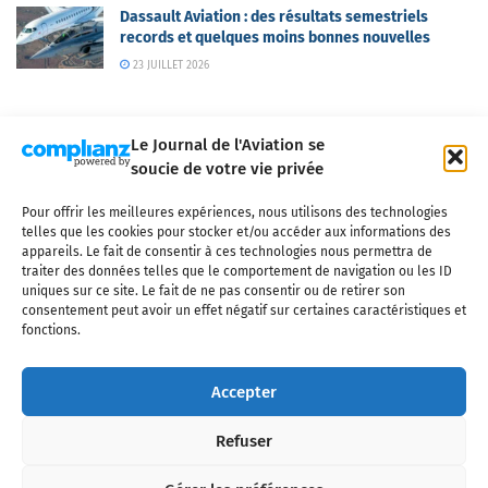
Dassault Aviation : des résultats semestriels
records et quelques moins bonnes nouvelles
23 JUILLET 2026
Le Journal de l'Aviation se
soucie de votre vie privée
Pour offrir les meilleures expériences, nous utilisons des technologies
Qui sommes-nous ?
Nous contacter
Partenaires
telles que les cookies pour stocker et/ou accéder aux informations des
Mentions légales
CGV
Politique de confidentialité
Cookies
appareils. Le fait de consentir à ces technologies nous permettra de
traiter des données telles que le comportement de navigation ou les ID
uniques sur ce site. Le fait de ne pas consentir ou de retirer son
consentement peut avoir un effet négatif sur certaines caractéristiques et
fonctions.
Copyright © 2025 LE JOURNAL DE L'AVIATION
- tous droits réservés - Le
Journal de l'Aviation, média français de référence couvrant l'actualité de
Accepter
l'industrie aéronautique, l'aviation commerciale, l'aviation d'affaires, les
services MRO et après-vente, le financement et la location d'aéronefs
Refuser
civils, l'aéronautique de défense et l'industrie spatiale. Toute reproduction,
totale ou partielle et sous quelque forme ou support que ce soit, est
interdite sans autorisation écrite spécifique du Journal de l’Aviation.