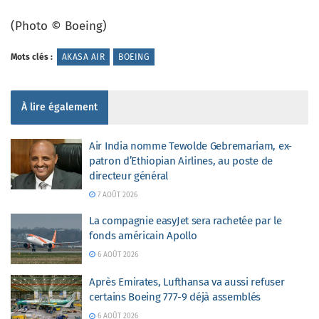
(Photo © Boeing)
Mots clés :
AKASA AIR
BOEING
À lire également
Air India nomme Tewolde Gebremariam, ex-
patron d’Ethiopian Airlines, au poste de
directeur général
7 AOÛT 2026
La compagnie easyJet sera rachetée par le
fonds américain Apollo
6 AOÛT 2026
Après Emirates, Lufthansa va aussi refuser
certains Boeing 777-9 déjà assemblés
6 AOÛT 2026