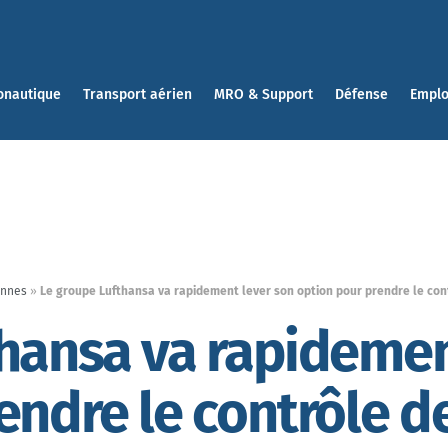
onautique
Transport aérien
MRO & Support
Défense
Emplo
ennes
»
Le groupe Lufthansa va rapidement lever son option pour prendre le cont
hansa va rapidemen
endre le contrôle d