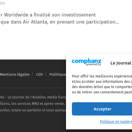
026
ir Worldwide a finalisé son investissement
ique dans Air Atlanta, en prenant une participation...
Le Journal
Mentions légales
CGV
Politique de confidentialité
Cookies
Pour offrir les meilleures expérience
et/ou accéder aux informations des a
des données telles que le comporteme
ou de retirer son consentement peut a
vés - Le Journal de l'Aviation, média français de référence couvrant l'actualité de
ffaires, les services MRO et après-vente, le financement et la location d'aéronefs c
Accepter
uction, totale ou partielle et sous quelque forme ou support que ce soit, est inter
Politique en matièr