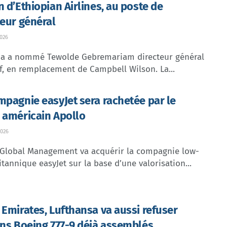
n d’Ethiopian Airlines, au poste de
teur général
026
dia a nommé Tewolde Gebremariam directeur général
f, en remplacement de Campbell Wilson. La...
mpagnie easyJet sera rachetée par le
 américain Apollo
026
 Global Management va acquérir la compagnie low-
itannique easyJet sur la base d’une valorisation...
 Emirates, Lufthansa va aussi refuser
ins Boeing 777-9 déjà assemblés