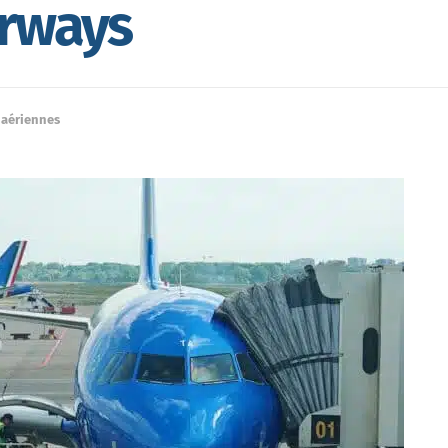
irways
aériennes