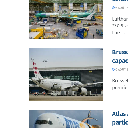
6 AOÛT 2
Lufthan
777-9 a
Lors...
Bruss
capac
6 AOÛT 2
Brussel
premier
Atlas
parti