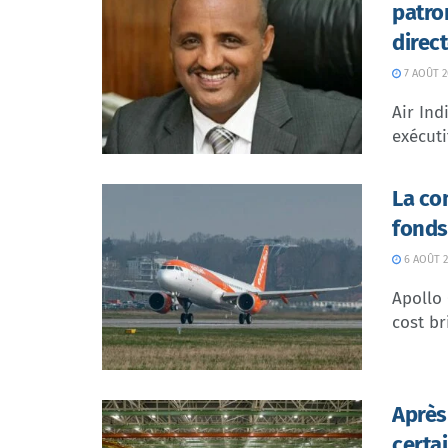
patro
direc
7 AOÛT 2
Air In
exécuti
La co
fonds
6 AOÛT 2
Apollo
cost br
Après
certa