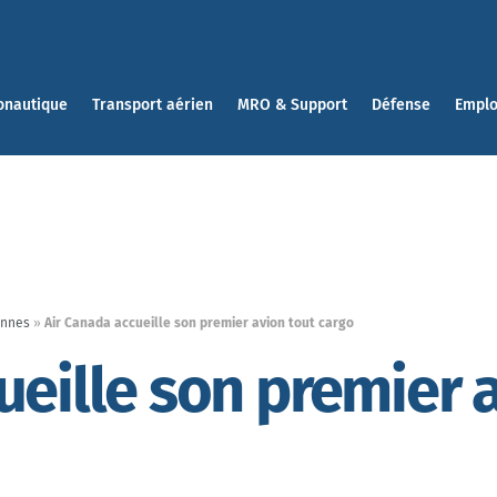
onautique
Transport aérien
MRO & Support
Défense
Emplo
ennes
»
Air Canada accueille son premier avion tout cargo
ueille son premier 