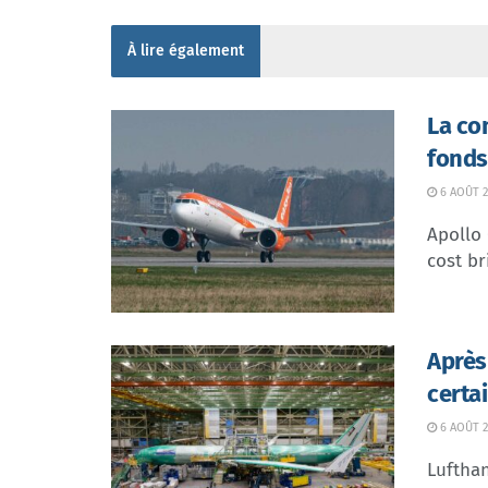
À lire également
La co
fonds
6 AOÛT 2
Apollo
cost br
Après
certa
6 AOÛT 2
Lufthan