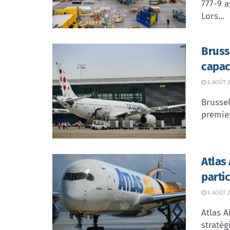
777-9 a
Lors...
Bruss
capac
6 AOÛT 2
Brussel
premier
Atlas
parti
6 AOÛT 2
Atlas A
stratég