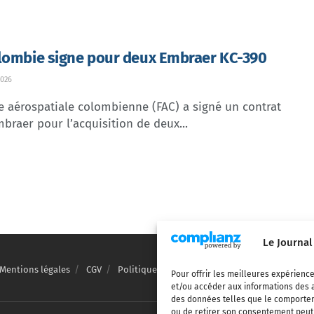
lombie signe pour deux Embraer KC-390
026
e aérospatiale colombienne (FAC) a signé un contrat
braer pour l’acquisition de deux...
Le Journal
Mentions légales
CGV
Politique de confidentialité
Cookies
Pour offrir les meilleures expérience
et/ou accéder aux informations des a
des données telles que le comporteme
ou de retirer son consentement peut a